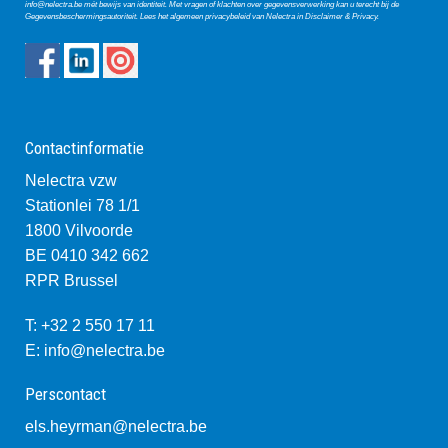
info@nelectra.be
mét bewijs van identiteit. Met vragen of klachten over gegevensverwerking kan u terecht bij de
Gegevensbeschermingsautoriteit
. Lees het algemeen privacybeleid van Nelectra in
Disclaimer & Privacy
.
Contactinformatie
Nelectra vzw
Stationlei 78 1/1
1800 Vilvoorde
BE 0410 342 662
RPR Brussel
T: +32 2 550 17 11
E:
info@nelectra.be
Perscontact
els.heyrman@nelectra.be