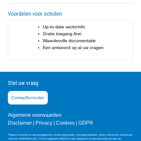
Voordelen voor scholen
Up-to-date sectorinfo
Gratis toegang Arei
Waardevolle documentatie
Een antwoord op al uw vragen
Stel uw vraag
Contactformulier
Algemene voorwaarden
Disclaimer |
Privacy
|
Co
okies
|
GDPR
*
Nelectra verwerkt uw persoonsgegevens met het oog op leden- of prospectenbeheer. Indien u dit niet wil, volstaat een
mail naar
info@nelectra.be
. U kan uw gegevens inkijken en laten aanpassen via een eenvoudig verzoek aan