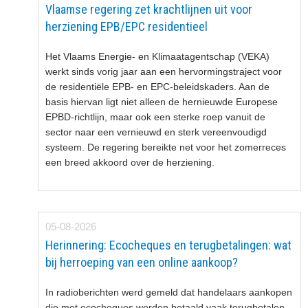
Vlaamse regering zet krachtlijnen uit voor
herziening EPB/EPC residentieel
Het Vlaams Energie- en Klimaatagentschap (VEKA)
werkt sinds vorig jaar aan een hervormingstraject voor
de residentiële EPB- en EPC-beleidskaders. Aan de
basis hiervan ligt niet alleen de hernieuwde Europese
EPBD-richtlijn, maar ook een sterke roep vanuit de
sector naar een vernieuwd en sterk vereenvoudigd
systeem. De regering bereikte net voor het zomerreces
een breed akkoord over de herziening.
05-08-2026
Herinnering: Ecocheques en terugbetalingen: wat
bij herroeping van een online aankoop?
In radioberichten werd gemeld dat handelaars aankopen
die met ecocheques werden betaald vaak terugbetalen