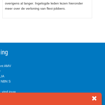
overigens al langer. Ingelogde leden lezen hieronder
meer over de verloning van flexi-jobbers.
ming
ent AMV
y
IA
& NBN S
 vind jouw
twerpen
 hét