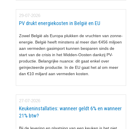
29-07-2026
PV drukt energiekosten in België en EU
Zowel België als Europa plukken de vruchten van zonne-
energie. België heeft minstens al meer dan €456 miljoen
aan vermeden gasimport kunnen besparen sinds de
start van de crisis in het Midden-Oosten dankzij PV-
productie. Belangrijke nuance: dit gaat enkel over
geïnjecteerde productie. In de EU gaat het al om meer
dan €10 miljard aan vermeden kosten.
27-07-2026
Keukeninstallaties: wanneer geldt 6% en wanneer
21% btw?
Bij de levering en plaatsing van een keuken is het niet