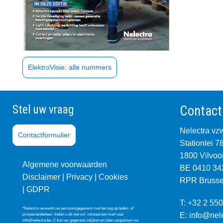
ElektroVisie: alle nummers
Stel uw vraag
Contact
Nelectra vz
Contactformulier
Stationlei 7
1800 Vilvoo
Algemene voorwaarden
BE 0410 34
Disclaimer |
Privacy
|
Co
okies
RPR Brusse
|
GDPR
T: +32 2 550
*
Nelectra verwerkt uw persoonsgegevens met het oog op leden- of
E:
info@nel
prospectenbeheer. Indien u dit niet wil, volstaat een mail naar
info@nelectra.be
. U kan uw gegevens inkijken en laten aanpassen via