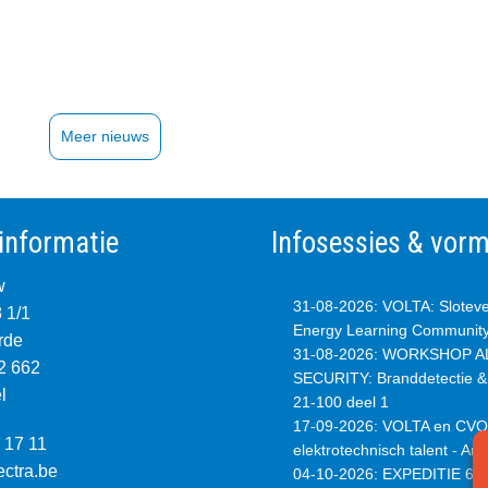
Meer nieuws
informatie
Infosessies & vor
w
31-08-2026
:
VOLTA: Slotev
8 1/1
Energy Learning Communit
rde
31-08-2026
:
WORKSHOP AL
2 662
SECURITY: Branddetectie 
l
21-100 deel 1
17-09-2026
:
VOLTA en CVO:
 17 11
elektrotechnisch talent - An
ectra.be
04-10-2026
:
EXPEDITIE 65,