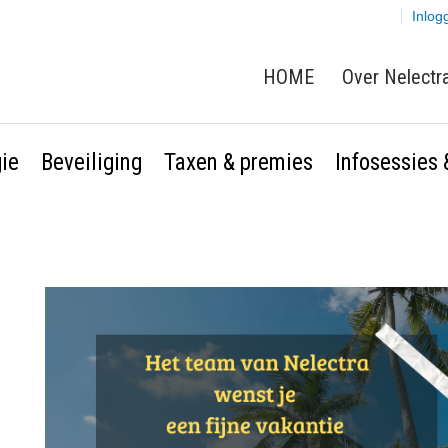
Inlog
HOME
Over Nelectr
gie
Beveiliging
Taxen & premies
Infosessies