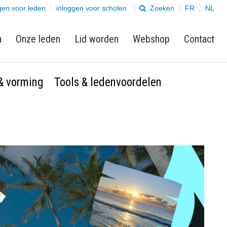
gen voor leden
inloggen voor scholen
Zoeken
FR
NL
a
Onze leden
Lid worden
Webshop
Contact
 & vorming
Tools & ledenvoordelen