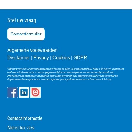
Stel uw vraag
Contactformulier
Algemene voorwaarden
Disclaimer |
Privacy
|
Co
okies
|
GDPR
*
Nelectra verwerkt uw persoonsgegevens met het oog op leden- of prospectenbeheer. Indien u dit niet wil, volstaat een
mail naar
info@nelectra.be
. U kan uw gegevens inkijken en laten aanpassen via een eenvoudig verzoek aan
info@nelectra.be
mét bewijs van identiteit. Met vragen of klachten over gegevensverwerking kan u terecht bij de
Gegevensbeschermingsautoriteit
. Lees het algemeen privacybeleid van Nelectra in
Disclaimer & Privacy
.
Contactinformatie
Nelectra vzw