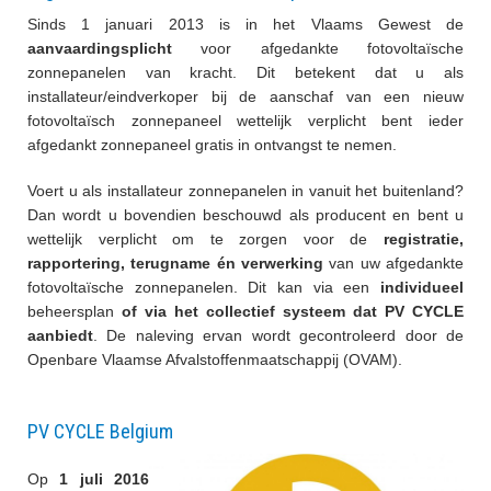
Sinds 1 januari 2013 is in het Vlaams Gewest de
Lid worden
aanvaardingsplicht
voor afgedankte fotovoltaïsche
zonnepanelen van kracht. Dit betekent dat u als
installateur/eindverkoper bij de aanschaf van een nieuw
fotovoltaïsch zonnepaneel wettelijk verplicht bent ieder
Webshop
afgedankt zonnepaneel gratis in ontvangst te nemen.
Voert u als installateur zonnepanelen in vanuit het buitenland?
Dan wordt u bovendien beschouwd als producent en bent u
Contact
wettelijk verplicht om te zorgen voor de
registratie,
rapportering, terugname én verwerking
van uw afgedankte
fotovoltaïsche zonnepanelen. Dit kan via een
individueel
beheersplan
of via het collectief systeem dat PV CYCLE
aanbiedt
. De naleving ervan wordt gecontroleerd door de
Openbare Vlaamse Afvalstoffenmaatschappij (OVAM).
PV CYCLE Belgium
Op
1 juli 2016