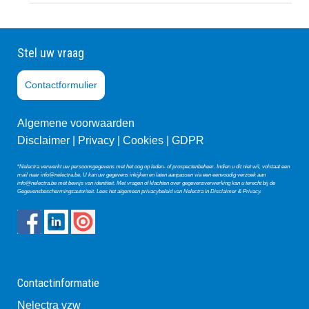
Stel uw vraag
Contactformulier
Algemene voorwaarden
Disclaimer |
Privacy
|
Co
okies
|
GDPR
*
Nelectra verwerkt uw persoonsgegevens met het oog op leden- of prospectenbeheer. Indien u dit niet wil, volstaat een
mail naar
info@nelectra.be
. U kan uw gegevens inkijken en laten aanpassen via een eenvoudig verzoek aan
info@nelectra.be
mét bewijs van identiteit. Met vragen of klachten over gegevensverwerking kan u terecht bij de
Gegevensbeschermingsautoriteit
. Lees het algemeen privacybeleid van Nelectra in
Disclaimer & Privacy
.
Contactinformatie
Nelectra vzw