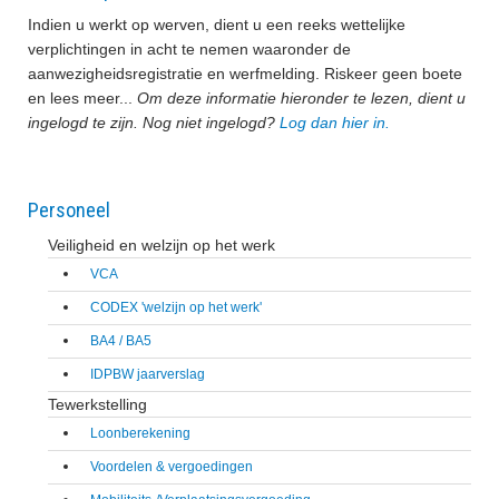
Indien u werkt op werven, dient u een reeks wettelijke
Lid worden
verplichtingen in acht te nemen waaronder de
aanwezigheidsregistratie en werfmelding. Riskeer geen boete
en lees meer...
Om deze informatie hieronder te lezen, dient u
ingelogd te zijn. Nog niet ingelogd?
Log dan hier in.
Webshop
Personeel
Contact
Veiligheid en welzijn op het werk
VCA
CODEX 'welzijn op het werk'
BA4 / BA5
IDPBW jaarverslag
Tewerkstelling
Loonberekening
Voordelen & vergoedingen