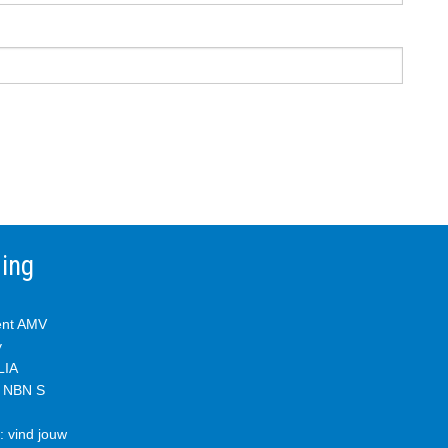
ming
ent AMV
y
IA
& NBN S
 vind jouw