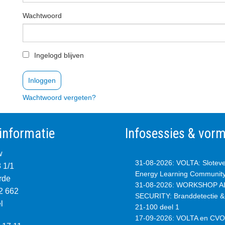
Wachtwoord
Ingelogd blijven
Wachtwoord vergeten?
informatie
Infosessies & vor
w
31-08-2026
:
VOLTA: Slotev
8 1/1
Energy Learning Communit
rde
31-08-2026
:
WORKSHOP AL
2 662
SECURITY: Branddetectie 
l
21-100 deel 1
17-09-2026
:
VOLTA en CVO: