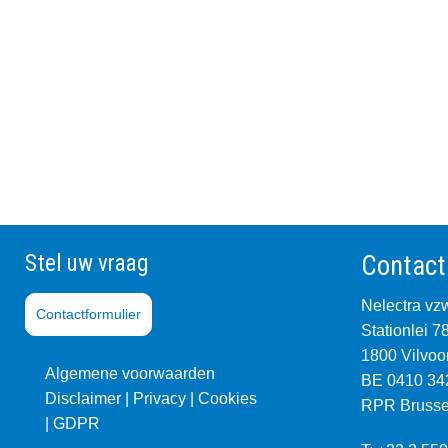
Stel uw vraag
Contact
Nelectra vz
Contactformulier
Stationlei 7
1800 Vilvoo
Algemene voorwaarden
BE 0410 34
Disclaimer |
Privacy
|
Co
okies
RPR Brusse
|
GDPR