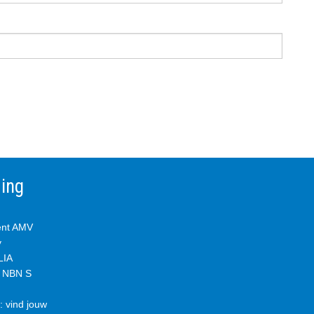
ming
ent AMV
y
IA
& NBN S
 vind jouw