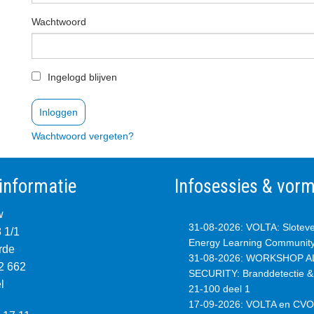
Wachtwoord
Ingelogd blijven
Wachtwoord vergeten?
informatie
Infosessies & vor
w
31-08-2026
:
VOLTA: Slotev
8 1/1
Energy Learning Communit
rde
31-08-2026
:
WORKSHOP AL
2 662
SECURITY: Branddetectie 
l
21-100 deel 1
17-09-2026
:
VOLTA en CVO: