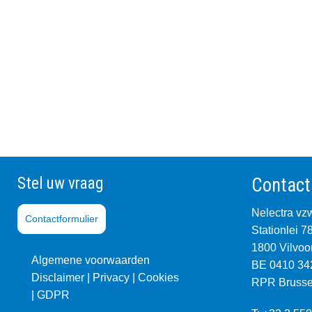
Stel uw vraag
Contact
Nelectra vz
Contactformulier
Stationlei 7
1800 Vilvoo
Algemene voorwaarden
BE 0410 34
Disclaimer |
Privacy
|
Co
okies
RPR Brusse
|
GDPR