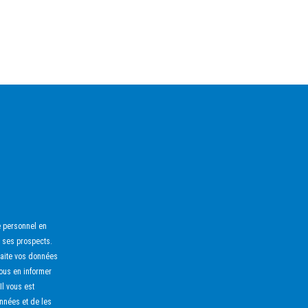
e personnel en
 ses prospects.
raite vos données
nous en informer
 Il vous est
nnées et de les