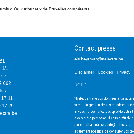
 soumis qu’aux tribunaux de Bruxelles compétents.
Contact presse
els.heyrman@nelectra.be
SBL
8 1/1
Disclaimer
|
Cookies
|
Privacy
rde
2 662
RGPD
les
 17 11
*Nelectra traite vos données à caractèr
vue de la gestion de ses membres et de
0 17 29
Si vous ne souhaitez pas que Nelectra t
ectra.be
à caractère personnel, il vous suffit de 
par e-mail à l’adresse
info@nelectra.be
.
également possible de consulter vos do